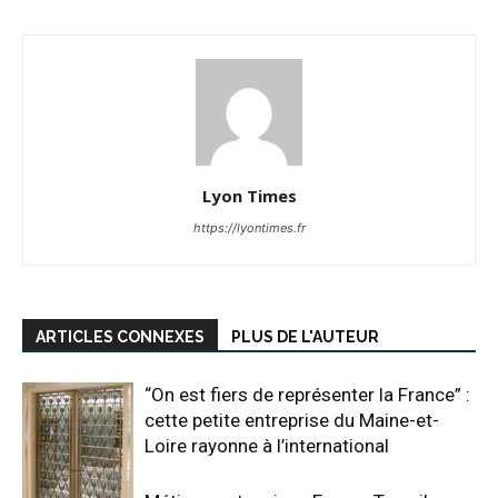
Lyon Times
https://lyontimes.fr
ARTICLES CONNEXES
PLUS DE L'AUTEUR
“On est fiers de représenter la France” :
cette petite entreprise du Maine-et-
Loire rayonne à l’international