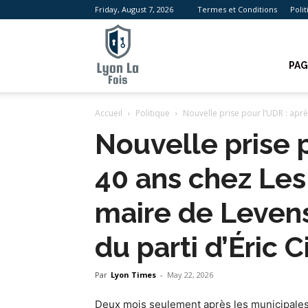
Friday, August 7, 2026
Termes et Conditions
Poli
Lyon
PAG
Accueil
Politique
Nouvelle prise pour l’UDR : aprè
La
Nouvelle prise p
40 ans chez Les
Fois
maire de Levens
du parti d’Éric C
Par
Lyon Times
-
May 22, 2026
Deux mois seulement après les municipales qu