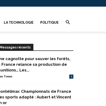
LA TECHNOLOGIE
POLITIQUE
Messages récents
ne cagnotte pour sauver les forêts,
a France relance sa production de
unitions… Les...
on Times
0
ontélimar. Championnats de France
es sports adapté : Aubert et Vincent
n or