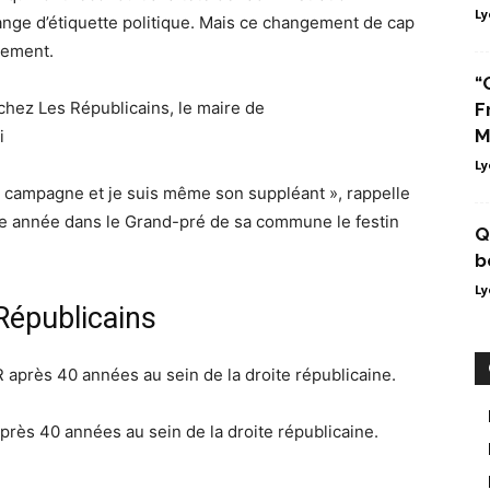
Ly
nge d’étiquette politique. Mais ce changement de cap
rement.
“
F
M
Ly
 sa campagne et je suis même son suppléant », rappelle
que année dans le Grand-pré de sa commune le festin
Q
b
Ly
Républicains
près 40 années au sein de la droite républicaine.