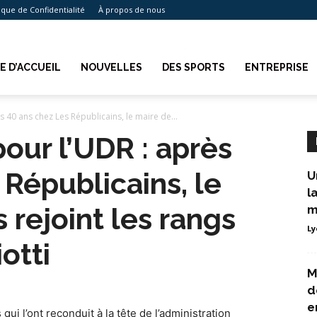
tique de Confidentialité
À propos de nous
E D’ACCUEIL
NOUVELLES
DES SPORTS
ENTREPRISE
s 40 ans chez Les Républicains, le maire de...
our l’UDR : après
 Républicains, le
U
l
 rejoint les rangs
m
Ly
iotti
M
d
e
i l’ont reconduit à la tête de l’administration