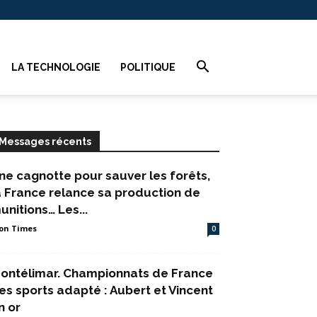
LA TECHNOLOGIE
POLITIQUE
Messages récents
ne cagnotte pour sauver les forêts,
a France relance sa production de
unitions… Les...
on Times
0
ontélimar. Championnats de France
es sports adapté : Aubert et Vincent
n or