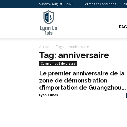
Sunday, August 9, 2026
Termes et Conditions
Pol
Lyon
PAG
Accueil
Tags
Anniversaire
La
Tag: anniversaire
Communiqué de presse
Le premier anniversaire de la
zone de démonstration
Fois
d’importation de Guangzhou...
Lyon Times