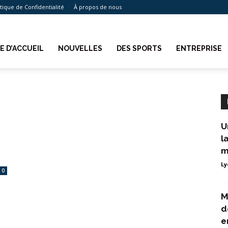
itique de Confidentialité
À propos de nous
E D’ACCUEIL
NOUVELLES
DES SPORTS
ENTREPRISE
U
l
m
Ly
0
M
d
e