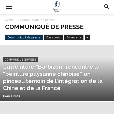
Accueil
Communiqué de presse
COMMUNIQUÉ DE PRESSE
Communiqué de presse
Des sports
En vedette
COMMUNIQUÉ DE PRESSE
La peinture “Barbizon” rencontre la
“peinture paysanne chinoise”, un
pinceau témoin de l’intégration de la
Chine et de la France
Lyon Times