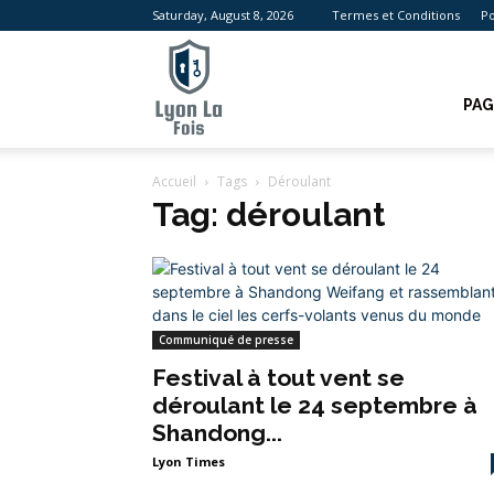
Saturday, August 8, 2026
Termes et Conditions
Po
Lyon
PAG
Accueil
Tags
Déroulant
La
Tag: déroulant
Fois
Communiqué de presse
Festival à tout vent se
déroulant le 24 septembre à
Shandong...
Lyon Times