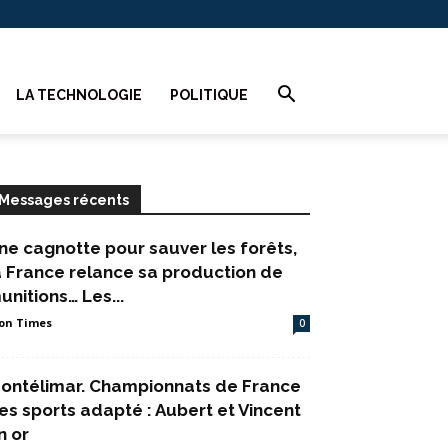
LA TECHNOLOGIE
POLITIQUE
Messages récents
ne cagnotte pour sauver les forêts,
a France relance sa production de
unitions… Les...
on Times
0
ontélimar. Championnats de France
es sports adapté : Aubert et Vincent
n or