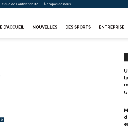
litique de Confidentialité
À propos de nous
E D’ACCUEIL
NOUVELLES
DES SPORTS
ENTREPRISE
U
l
m
Ly
M
d
0
e