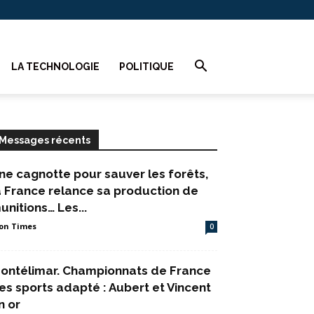
LA TECHNOLOGIE
POLITIQUE
Messages récents
ne cagnotte pour sauver les forêts,
a France relance sa production de
unitions… Les...
on Times
0
ontélimar. Championnats de France
es sports adapté : Aubert et Vincent
n or