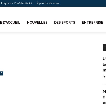
olitique de Confidentialité
À propos de nous
E D’ACCUEIL
NOUVELLES
DES SPORTS
ENTREPRISE
U
l
m
0
Ly
M
d
e