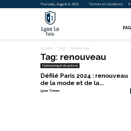
Thursday, August 6, 2026
Termes et Conditions
P
Lyon
PAG
Accueil
Tags
Renouveau
La
Tag: renouveau
Communiqué de presse
Défilé Paris 2024 : renouveau
de la mode et de la...
Fois
Lyon Times