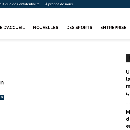
olitique de Confidentialité
À propos de nous
E D’ACCUEIL
NOUVELLES
DES SPORTS
ENTREPRISE
U
l
un
m
Ly
0
M
d
e