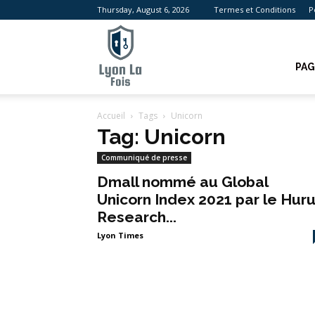
Thursday, August 6, 2026
Termes et Conditions
P
Lyon
PAG
Accueil
Tags
Unicorn
La
Tag: Unicorn
Communiqué de presse
Dmall nommé au Global
Unicorn Index 2021 par le Hur
Fois
Research...
Lyon Times