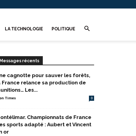
LA TECHNOLOGIE
POLITIQUE
Messages récents
ne cagnotte pour sauver les forêts,
a France relance sa production de
unitions… Les...
on Times
0
ontélimar. Championnats de France
es sports adapté : Aubert et Vincent
n or